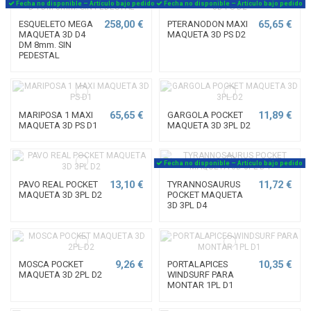
Fecha no disponible – Artículo bajo pedido
Fecha no disponible – Artículo bajo pedido
258,00 €
65,65 €
ESQUELETO MEGA
PTERANODON MAXI
MAQUETA 3D D4
MAQUETA 3D PS D2
DM 8mm. SIN
PEDESTAL
65,65 €
11,89 €
MARIPOSA 1 MAXI
GARGOLA POCKET
MAQUETA 3D PS D1
MAQUETA 3D 3PL D2
Fecha no disponible – Artículo bajo pedido
13,10 €
11,72 €
PAVO REAL POCKET
TYRANNOSAURUS
MAQUETA 3D 3PL D2
POCKET MAQUETA
3D 3PL D4
9,26 €
10,35 €
MOSCA POCKET
PORTALAPICES
MAQUETA 3D 2PL D2
WINDSURF PARA
MONTAR 1PL D1