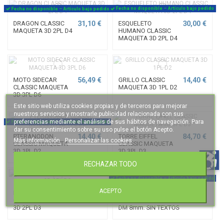
Fecha no disponible – Artículo bajo pedido
Fecha no disponible – Artículo bajo pedido
31,10 €
30,00 €
DRAGON CLASSIC
ESQUELETO
MAQUETA 3D 2PL D4
HUMANO CLASSIC
MAQUETA 3D 2PL D4
56,49 €
14,40 €
MOTO SIDECAR
GRILLO CLASSIC
CLASSIC MAQUETA
MAQUETA 3D 1PL D2
3D 3PL D6
Este sitio web utiliza cookies propias y de terceros para mejorar
nuestros servicios y mostrarle publicidad relacionada con sus
preferencias mediante el análisis de sus hábitos de navegación. Para
Fecha no disponible – Artículo bajo pedido
dar su consentimiento sobre su uso pulse el botón Acepto.
14,40 €
84,70 €
PTERANODON
TORRE EIFFEL
Más información
Personalizar las cookies
CLASSIC MAQUETA
CLASSIC MAQUETA
3D 1PL D2
3D 3PL D3
RECHAZAR TODO
Fecha no disponible – Artículo bajo pedido
ACEPTO
18,51 €
54,84 €
BOGAVANTE
PEDESTAL
CLASSIC MAQUETA
ESQUELETO MEGA
3D 2PL D3
DM 8mm. SIN TEXTOS