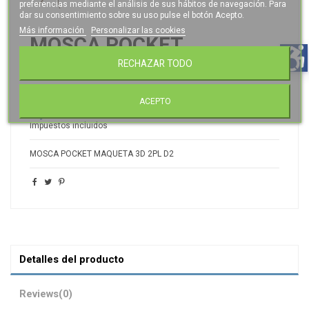
preferencias mediante el análisis de sus hábitos de navegación. Para
dar su consentimiento sobre su uso pulse el botón Acepto.
Más información
Personalizar las cookies
MOSCA POCKET
MAQUETA 3D 2PL D2
RECHAZAR TODO
Referencia
25300
ACEPTO
9,26 €
Impuestos incluidos
MOSCA POCKET MAQUETA 3D 2PL D2
Detalles del producto
Reviews
(0)