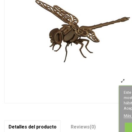
Este 
most
hábi
Acep
Más 
Detalles del producto
Reviews
(0)