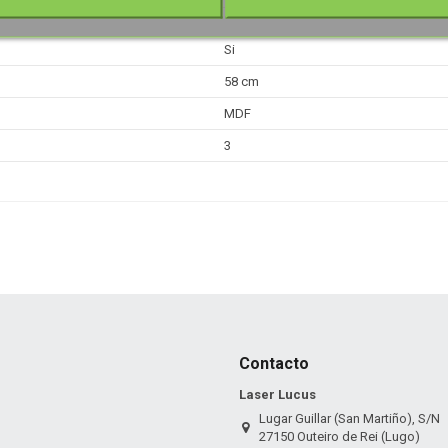
Si
58 cm
MDF
3
Contacto
Laser Lucus
Lugar Guillar (San Martiño), S/N
27150 Outeiro de Rei (Lugo)