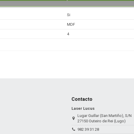
Si
MDF
4
Contacto
Laser Lucus
Lugar Guillar (San Martiño), S/N
27150 Outeiro de Rei (Lugo)
982 39 31 28