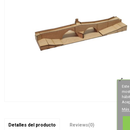
Este 
most
hábi
Acep
Más 
Detalles del producto
Reviews
(0)